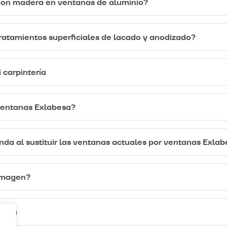
ión madera en ventanas de aluminio?
tratamientos superficiales de lacado y anodizado?
 carpintería
ventanas Exlabesa?
nda al sustituir las ventanas actuales por ventanas Exla
 imagen?
abesa