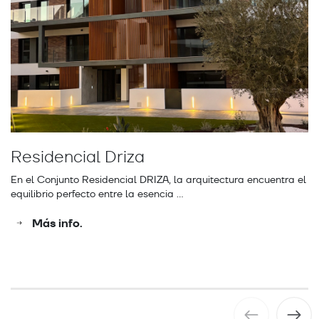
Residencial Driza
C
En el Conjunto Residencial DRIZA, la arquitectura encuentra el
El
equilibrio perfecto entre la esencia …
Ba
Más info.