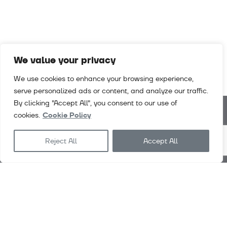
We value your privacy
We use cookies to enhance your browsing experience,
serve personalized ads or content, and analyze our traffic.
By clicking "Accept All", you consent to our use of
cookies.
Cookie Policy
Noticias
Descargas
Empleo
Contacto
Reject All
Accept All
Condiciones grales. venta
Exlabesa
Architecture
Exlabesa
Industry
Exlabesa 2026
Política de privacidad
Condiciones legales
Política de cookies
Financiación pública
Canal Ético