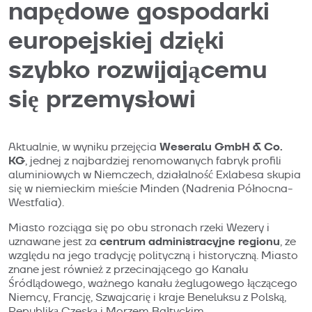
napędowe gospodarki
europejskiej dzięki
szybko rozwijającemu
się przemysłowi
Weseralu GmbH & Co.
Aktualnie, w wyniku przejęcia
KG
, jednej z najbardziej renomowanych fabryk profili
aluminiowych w Niemczech, działalność Exlabesa skupia
się w niemieckim mieście Minden (Nadrenia Północna-
Westfalia).
Miasto rozciąga się po obu stronach rzeki Wezery i
centrum administracyjne regionu
uznawane jest za
, ze
względu na jego tradycję polityczną i historyczną. Miasto
znane jest również z przecinającego go Kanału
Śródlądowego, ważnego kanału żeglugowego łączącego
Niemcy, Francję, Szwajcarię i kraje Beneluksu z Polską,
Republiką Czeską i Morzem Bałtyckim.