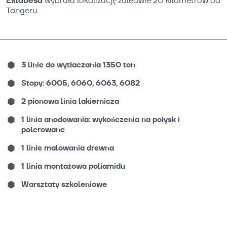
Exlabesa
wybrała lokalizację zaledwie 20 kilometrów od
Tangeru.
3 linie do wytłaczania 1350 ton
Stopy: 6005, 6060, 6063, 6082
2 pionowa linia lakiernicza
1 linia anodowania: wykończenia na połysk i
polerowane
1 linie malowania drewna
1 linia montażowa poliamidu
Warsztaty szkoleniowe