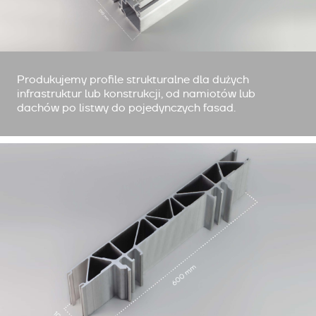
Produkujemy profile strukturalne dla dużych
infrastruktur lub konstrukcji, od namiotów lub
dachów po listwy do pojedynczych fasad.