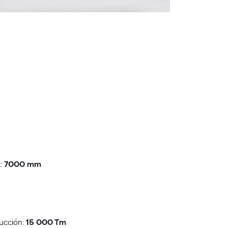
7000 mm
l:
15 000 Tm
ucción: