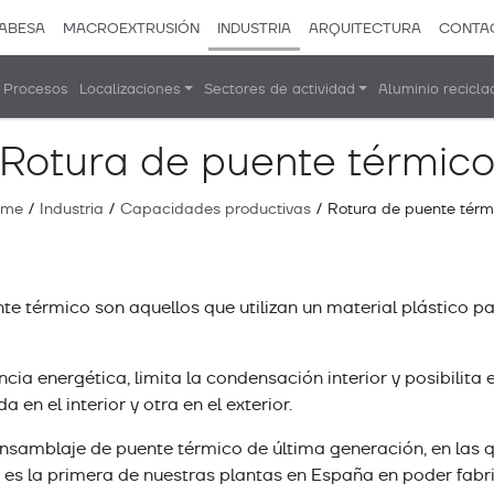
ABESA
MACROEXTRUSIÓN
INDUSTRIA
ARQUITECTURA
CONTA
Procesos
Localizaciones
Sectores de actividad
Aluminio recicla
Rotura de puente térmic
ome
/
Industria
/
Capacidades productivas
/
Rotura de puente térm
e térmico son aquellos que utilizan un material plástico pa
ncia energética, limita la condensación interior y posibilita
en el interior y otra en el exterior.
nsamblaje de puente térmico de última generación, en las 
s la primera de nuestras plantas en España en poder fabric