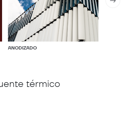
ODIZADO
ALEACIONES
uente térmico