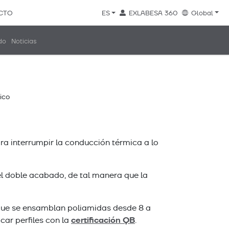
CTO
ES
EXLABESA 360
Global
do
Noticias
o
ico
ra interrumpir la conducción térmica a lo
 el doble acabado, de tal manera que la
que se ensamblan poliamidas desde 8 a
certificación QB
ar perfiles con la
.