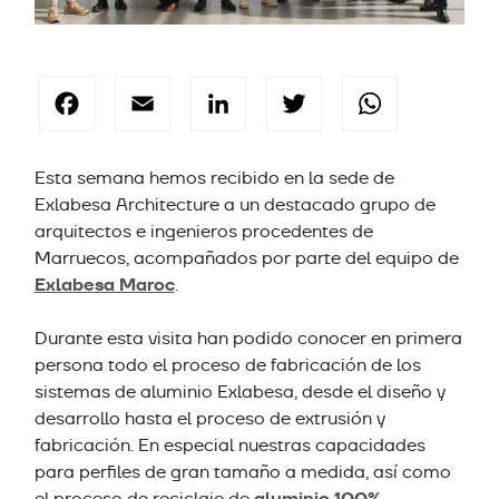
Facebook
Email
LinkedIn
Twitter
Wha
Esta semana hemos recibido en la sede de
Exlabesa Architecture a un destacado grupo de
arquitectos e ingenieros procedentes de
Marruecos, acompañados por parte del equipo de
Exlabesa Maroc
.
Durante esta visita han podido conocer en primera
persona todo el proceso de fabricación de los
sistemas de aluminio Exlabesa, desde el diseño y
desarrollo hasta el proceso de extrusión y
fabricación. En especial nuestras capacidades
para perfiles de gran tamaño a medida, así como
aluminio 100%
el proceso de reciclaje de