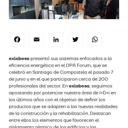
Facebook
Email
LinkedIn
Twitter
Wha
exlabesa
presentó sus sistemas enfocados a la
eficiencia energética en el DPA Forum, que se
celebró en Santiago de Compostela el pasado 7
de junio y en el que participaron cerca de 200
exlabesa
profesionales del sector. En
, seguimos
apostando por potenciar nuestra área de I+D+i en
los últimos años con el objetivo de definir los
productos que se adapten a las nuevas realidades
de la construcción y la rehabilitación. Destacan
entre ellos los elementos que favorecen el
aislamiento térmico de los edificios y las