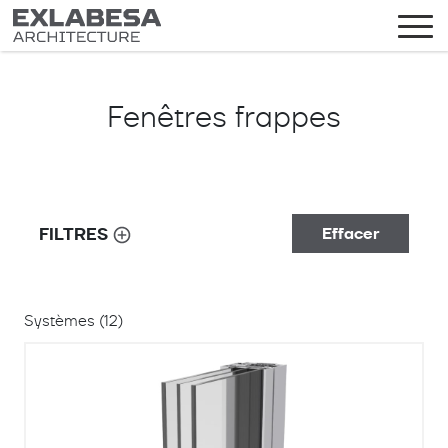
Fenêtres frappes
FILTRES
Effacer
CATÉGORIE DE SYSTÈMES
Systèmes (
12
)
SUBGROUP
Frappe à ouvrant visible