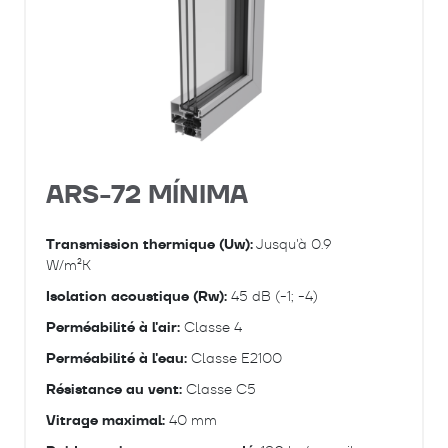
ARS-72 MÍNIMA
Transmission thermique (Uw):
Jusqu'à 0.9
W/m²K
Isolation acoustique (Rw):
45 dB (-1; -4)
Perméabilité à l'air:
Classe 4
Perméabilité à l'eau:
Classe E2100
Résistance au vent:
Classe C5
Vitrage maximal:
40 mm