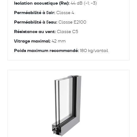
Isolation acoustique (Rw):
44 dB (-1; -3)
Perméabilité à l'air:
Classe 4
Perméabilité à l'eau:
Classe E2100
Résistance au vent:
Classe C5
Vitrage maximal:
42 mm
Poids maximum recommandé:
180 kg/vantail