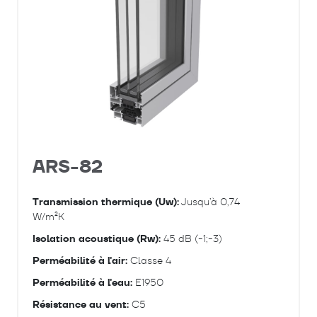
Frappe à ouvrant caché
Frappe à ouvrant minimal
RPT
Avec RPT
Sans RPT
THERMAL ISOLATION
ARS-82
Élevée
Normale
Transmission thermique (Uw):
Jusqu’à 0,74
Faible
W/m²K
Isolation acoustique (Rw):
45 dB (-1;-3)
ACOUSTIC ISOLATION
Perméabilité à l'air:
Classe 4
Élevée
Perméabilité à l'eau:
E1950
Normale
Résistance au vent:
C5