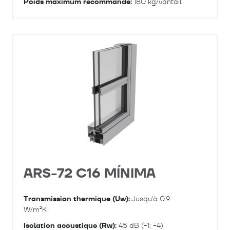
Poids maximum recommandé:
180 kg/vantail
ARS-72 C16 MÍNIMA
Transmission thermique (Uw):
Jusqu'à 0.9
W/m²K
Isolation acoustique (Rw):
45 dB (-1; -4)