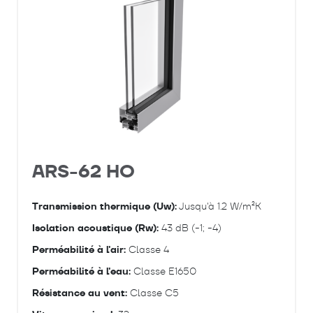
ARS-62 HO
Transmission thermique (Uw):
Jusqu'à 1.2 W/m²K
Isolation acoustique (Rw):
43 dB (-1; -4)
Perméabilité à l'air:
Classe 4
Perméabilité à l'eau:
Classe E1650
Résistance au vent:
Classe C5