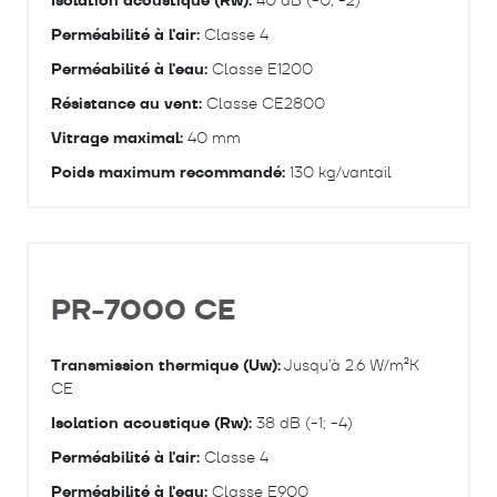
Isolation acoustique (Rw):
40 dB (-0; -2)
Perméabilité à l'air:
Classe 4
Perméabilité à l'eau:
Classe E1200
Résistance au vent:
Classe CE2800
Vitrage maximal:
40 mm
Poids maximum recommandé:
130 kg/vantail
PR-7000 CE
Transmission thermique (Uw):
Jusqu’à 2.6 W/m²K
CE
Isolation acoustique (Rw):
38 dB (-1; -4)
Perméabilité à l'air:
Classe 4
Perméabilité à l'eau:
Classe E900