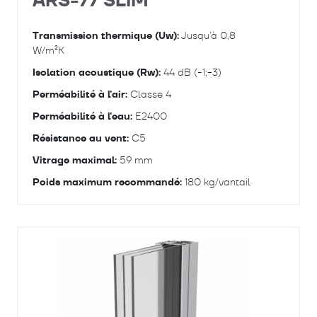
ARS-77 SLIM
Transmission thermique (Uw):
Jusqu’à 0,8
W/m²K
Isolation acoustique (Rw):
44 dB (-1;-3)
Perméabilité à l'air:
Classe 4
Perméabilité à l'eau:
E2400
Résistance au vent:
C5
Vitrage maximal:
59 mm
Poids maximum recommandé:
180 kg/vantail