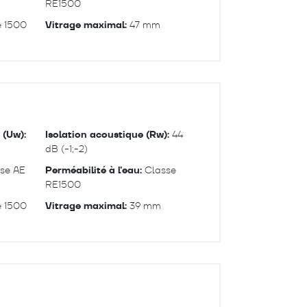
RE1500
 1500
Vitrage maximal:
47 mm
 (Uw):
Isolation acoustique (Rw):
44
dB (-1;-2)
se AE
Perméabilité à l'eau:
Classe
RE1500
 1500
Vitrage maximal:
39 mm