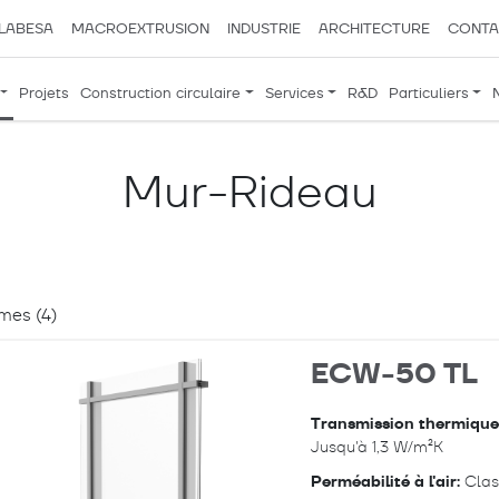
LABESA
MACROEXTRUSION
INDUSTRIE
ARCHITECTURE
CONTA
Projets
Construction circulaire
Services
R&D
Particuliers
Mur-Rideau
mes (
4
)
ECW-50 TL
Transmission thermique
Jusqu'à 1,3 W/m²K
Perméabilité à l'air:
Clas