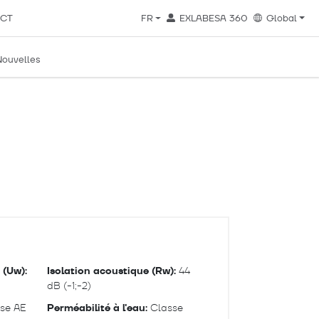
CT
FR
EXLABESA 360
Global
Nouvelles
 (Uw):
Isolation acoustique (Rw):
44
dB (-1;-2)
se AE
Perméabilité à l'eau:
Classe