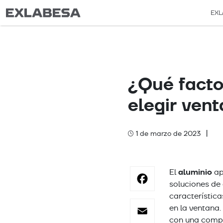
EXL
¿Qué facto
elegir ven
|
1 de marzo de 2023
Categories
Facebo
aluminio
El
apo
soluciones de
característica
Email
en la ventana
con una compl