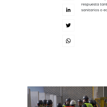
respuesta tant
LinkedI
sanitarios o e
Twitter
WhatsA