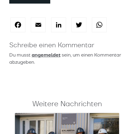
Facebook
Email
LinkedIn
Twitter
Wha
Schreibe einen Kommentar
angemeldet
Du musst
sein, um einen Kommentar
abzugeben.
Weitere Nachrichten