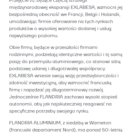
Przejęcie to, będące częścią strategii
międzynarodowej ekspansji EXLABESA, wzmocni jej
bezpośrednią obecność we Francji, Belgii i Holandii,
umożliwiając firmie oferowanie na tych rynkach
produktów o wysokiej wartości dodanej i usług
najwyższego poziomu.
Obie firmy, będące w przeszłości firmami
rodzinnymi, podzielają identyczne wartości i tę samą
pasję do przemysłu aluminiowego, co stanowi silną
podstawę udanej i długotrwałej współpracy.
EXLABESA wniesie swoją wizję przedsiębiorczości i
zdolność inwestycyjną, aby wzmocnić francuską
firmę i napędzać jej długoterminowy rozwój.
Jednocześnie FLANDRIA zachowa wysoki stopień
autonomii, aby jak najskuteczniej reagować na
specyficzne potrzeby swojego rynku.
FLANDRIA ALUMINIUM, z siedzibą w Warneton
(francuski departament Nord), ma ponad 50-letnią