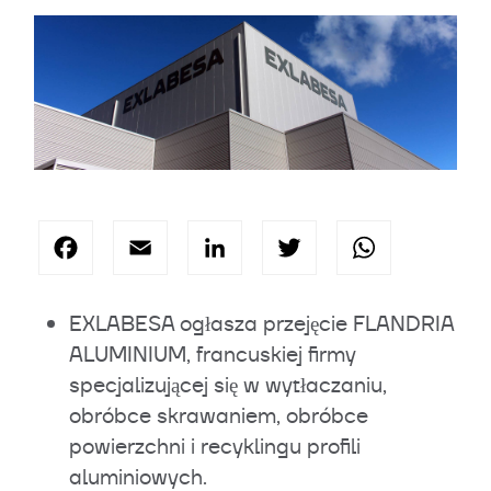
Facebook
Email
LinkedIn
Twitter
Wha
EXLABESA ogłasza przejęcie FLANDRIA
ALUMINIUM, francuskiej firmy
specjalizującej się w wytłaczaniu,
obróbce skrawaniem, obróbce
powierzchni i recyklingu profili
aluminiowych.