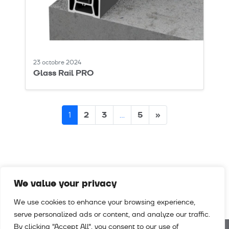
23 octobre 2024
Glass Rail PRO
Posts
2
3
5
»
1
…
navigation
We value your privacy
We use cookies to enhance your browsing experience,
serve personalized ads or content, and analyze our traffic.
By clicking "Accept All", you consent to our use of