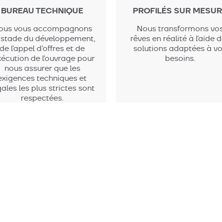
BUREAU TECHNIQUE
PROFILÉS SUR MESUR
ous vous accompagnons
Nous transformons vo
 stade du développement,
rêves en réalité à l’aide 
de l’appel d’offres et de
solutions adaptées à v
exécution de l’ouvrage pour
besoins.
nous assurer que les
exigences techniques et
gales les plus strictes sont
respectées.
Ex
Téléchargements
Vidéos
Carrière
Contact