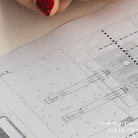
Une équipe d
est là. Ai
s’assurer q