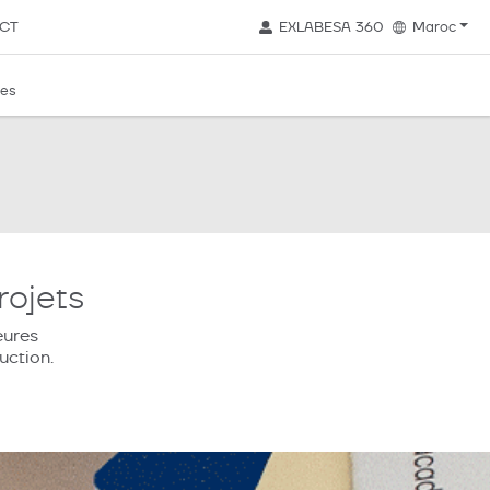
CT
EXLABESA 360
Maroc
les
rojets
eures
uction.