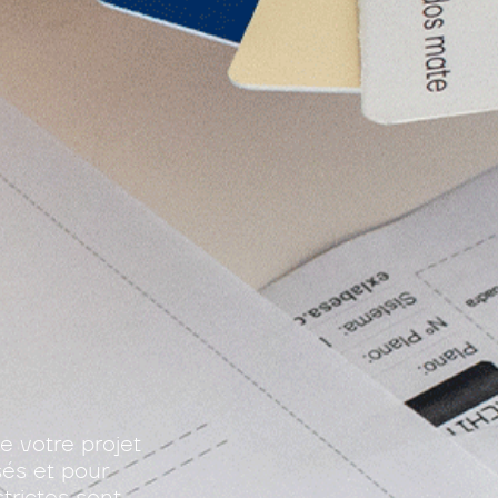
 votre projet
sés et pour
trictes sont