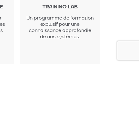
E
TRAINING LAB
s
Un programme de formation
des
exclusif pour une
os
connaissance approfondie
de nos systèmes.
labesa
Architecture
Exlabesa
Industry