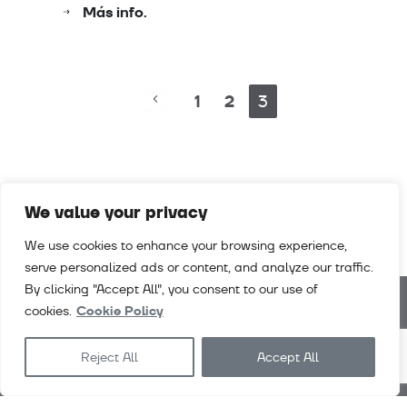
Más info.
1
2
3
We value your privacy
We use cookies to enhance your browsing experience,
serve personalized ads or content, and analyze our traffic.
By clicking "Accept All", you consent to our use of
cookies.
Cookie Policy
Noticias
Descargas
Empleo
Contacto
Reject All
Accept All
Exlabesa
Architecture
Exlabesa
Industry